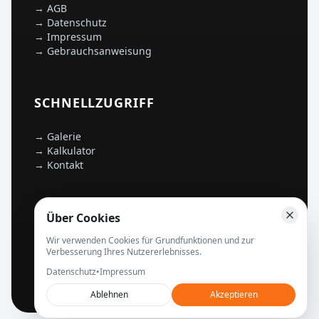
→
AGB
→
Datenschutz
→
Impressum
→
Gebrauchsanweisung
SCHNELLZUGRIFF
→
Galerie
→
Kalkulator
→
Kontakt
Über Cookies
Wir verwenden Cookies für Grundfunktionen und zur
©
2026
mycoverseal.de –
Alle Rechte vorbehalten
Verbesserung Ihres Nutzererlebnisses.
Datenschutz
•
Impressum
Ablehnen
Akzeptieren