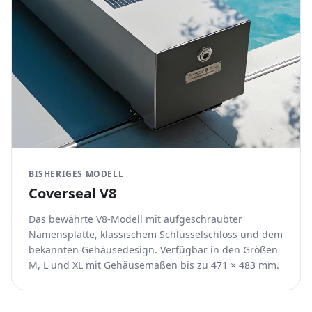
BISHERIGES MODELL
Coverseal V8
Das bewährte V8-Modell mit aufgeschraubter
Namensplatte, klassischem Schlüsselschloss und dem
bekannten Gehäusedesign. Verfügbar in den Größen
M, L und XL mit Gehäusemaßen bis zu 471 × 483 mm.