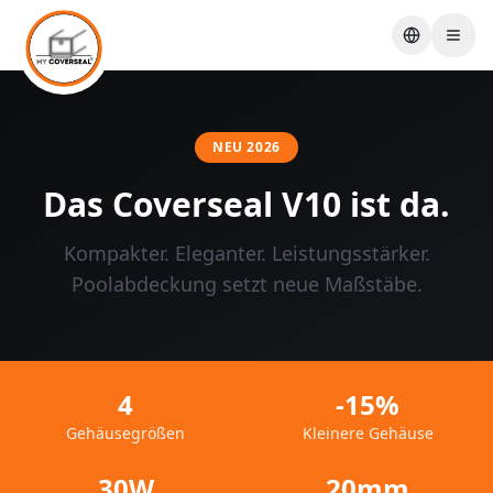
Sprache w
NEU 2026
Das Coverseal V10 ist da.
Kompakter. Eleganter. Leistungsstärker.
Poolabdeckung setzt neue Maßstäbe.
4
-15%
Gehäusegrößen
Kleinere Gehäuse
30W
20mm