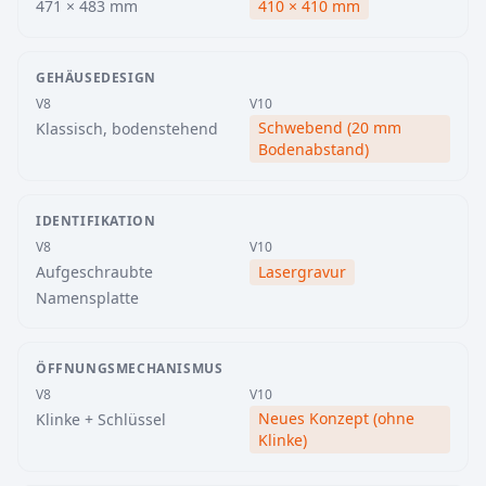
471 × 483 mm
410 × 410 mm
GEHÄUSEDESIGN
V8
V10
Schwebend (20 mm
Klassisch, bodenstehend
Bodenabstand)
IDENTIFIKATION
V8
V10
Aufgeschraubte
Lasergravur
Namensplatte
ÖFFNUNGSMECHANISMUS
V8
V10
Neues Konzept (ohne
Klinke + Schlüssel
Klinke)