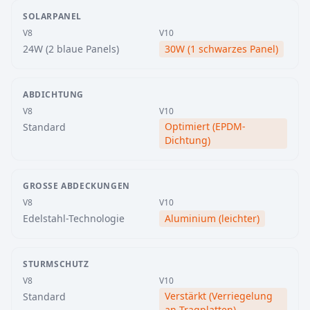
SOLARPANEL
V8
V10
24W (2 blaue Panels)
30W (1 schwarzes Panel)
ABDICHTUNG
V8
V10
Optimiert (EPDM-
Standard
Dichtung)
GROSSE ABDECKUNGEN
V8
V10
Edelstahl-Technologie
Aluminium (leichter)
STURMSCHUTZ
V8
V10
Verstärkt (Verriegelung
Standard
an Tragplatten)