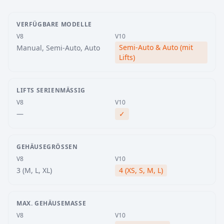
VERFÜGBARE MODELLE
V8
V10
Semi-Auto & Auto (mit
Manual, Semi-Auto, Auto
Lifts)
LIFTS SERIENMÄSSIG
V8
V10
—
✓
GEHÄUSEGRÖSSEN
V8
V10
3 (M, L, XL)
4 (XS, S, M, L)
MAX. GEHÄUSEMASSE
V8
V10