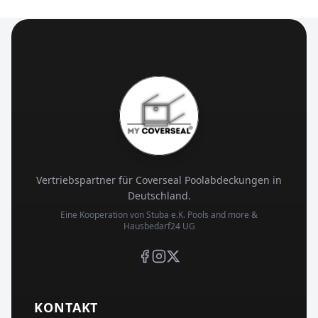
Vertriebspartner für Coverseal Poolabdeckungen in
Deutschland.
Eine Kooperation von Stuba e.K. Pools and more &
Hausbedarf24 UG
KONTAKT